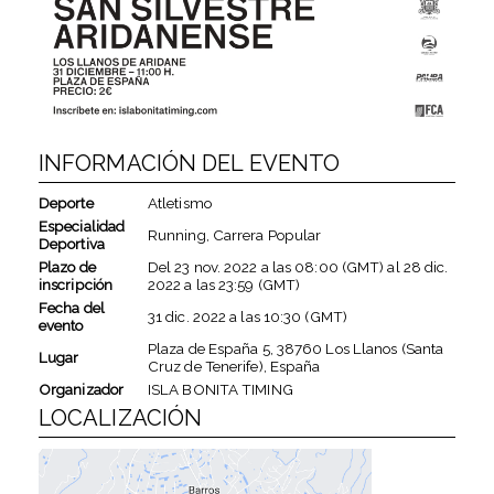
INFORMACIÓN DEL EVENTO
Deporte
Atletismo
Especialidad
Running, Carrera Popular
Deportiva
Plazo de
Del
23 nov. 2022
a las
08:00 (GMT)
al
28 dic.
inscripción
2022
a las
23:59 (GMT)
Fecha del
31 dic. 2022
a las
10:30 (GMT)
evento
Plaza de España 5, 38760 Los Llanos (Santa
Lugar
Cruz de Tenerife), España
Organizador
ISLA BONITA TIMING
LOCALIZACIÓN