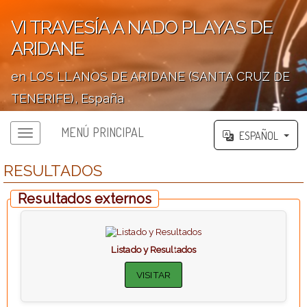
VI TRAVESÍA A NADO PLAYAS DE
ARIDANE
en LOS LLANOS DE ARIDANE (SANTA CRUZ DE
TENERIFE), España
';
MENÚ PRINCIPAL
ESPAÑOL
RESULTADOS
Resultados externos
Listado y Resultados
VISITAR