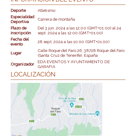
Deporte
Atletismo
Especialidad
Carrera de montaña
Deportiva
Plazo de
Del
3 jun. 2024
a las
12:00 (GMT+01:00)
al
24
inscripción
sept. 2024
a las
12:00 (GMT+01:00)
Fecha del
28 sept. 2024
a las
10:00 (GMT+01:00)
evento
Calle Roque del Faro 26, 38728 Roque del Faro
Lugar
(Santa Cruz de Tenerife), España
EDA EVENTOS Y AYUNTAMIENTO DE
Organizador
GARAFIA
LOCALIZACIÓN