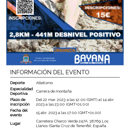
INFORMACIÓN DEL EVENTO
Deporte
Atletismo
Especialidad
Carrera de montaña
Deportiva
Plazo de
Del
22 mar. 2023
a las
12:00 (GMT)
al
14 abr.
inscripción
2023
a las
23:00 (GMT+01:00)
Fecha del
15 abr. 2023
a las
17:00 (GMT+01:00)
evento
Carretera Charco Verde 247A, 38769 Los
Lugar
Llanos (Santa Cruz de Tenerife), España