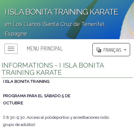
I ISLA BONITA TRAINING KARATE
en Los Llanos (Santa Cruz de Tenerife),
Espagne
';
MENU PRINCIPAL
FRANÇAIS
INFORMATIONS - I ISLA BONITA
TRAINING KARATE
I ISLA BONITA TRAINING
PROGRAMA PARA EL SÁBADO 5 DE
OCTUBRE
 8:30-9:30. Acceso al polideportivo y acreditaciones (sólo
grupo de adultos)